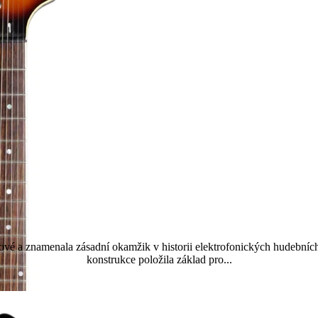
Tornado Standard
ové a znamenala zásadní okamžik v historii elektrofonických hudebních
konstrukce položila základ pro...
Přečtěte si více