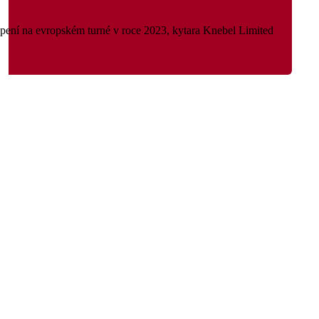
upení na evropském turné v roce 2023, kytara Knebel Limited