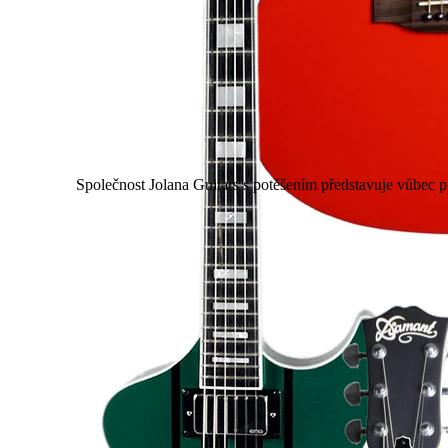
Společnost Jolana Guitars s potěšením představuje vůbec p