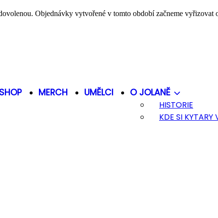
dovolenou. Objednávky vytvořené v tomto období začneme vyřizovat
SHOP
MERCH
UMĚLCI
O JOLANĚ
HISTORIE
KDE SI KYTARY