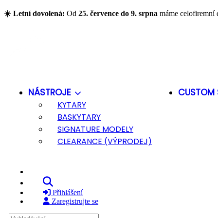
Přejít na hlavní obsah
☀️ Letní dovolená:
Od
25. července do 9. srpna
máme celofiremní 
NÁSTROJE
CUSTOM 
KYTARY
BASKYTARY
SIGNATURE MODELY
CLEARANCE (VÝPRODEJ)
Vyhledávání
Přihlášení
Zaregistrujte se
Vyhledávání