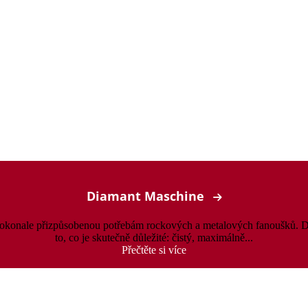
Diamant Maschine
, dokonale přizpůsobenou potřebám rockových a metalových fanoušků. D
to, co je skutečně důležité: čistý, maximálně...
Přečtěte si více