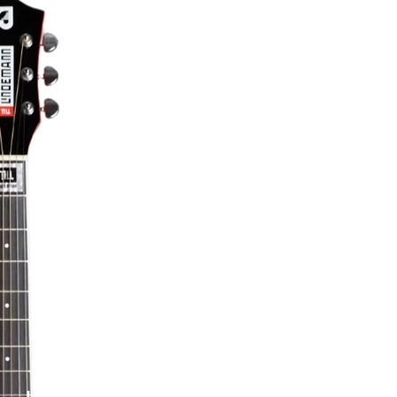
Limitovaná edice Till Lindemann Knebel