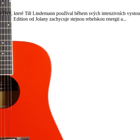
i DIY, které Till Lindemann používal během svých intenzivních vysto
Edition od Jolany zachycuje stejnou rebelskou energii a...
Přečtěte si více