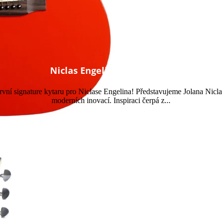
Niclas Engelin Signature
rvní signature kytaru pro Niclase Engelina! Představujeme Jolana Nicla
moderních inovací. Inspiraci čerpá z...
Přečtěte si více