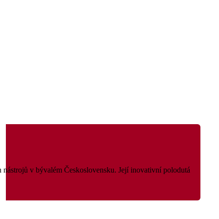
 nástrojů v bývalém Československu. Její inovativní polodutá