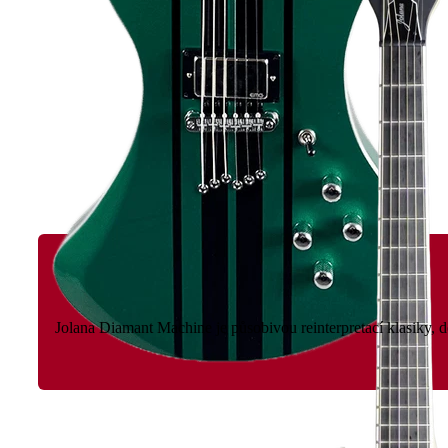
Jolana Diamant Machine je působivou reinterpretací klasiky