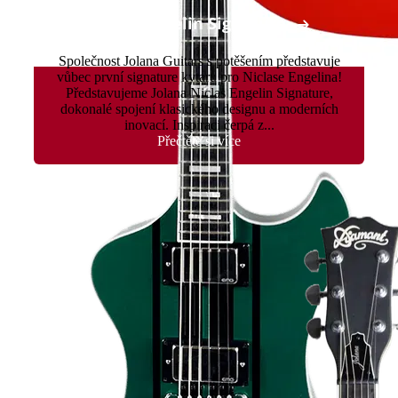
Niclas Engelin Signature
Společnost Jolana Guitars s potěšením představuje
vůbec první signature kytaru pro Niclase Engelina!
Představujeme Jolana Niclas Engelin Signature,
dokonalé spojení klasického designu a moderních
inovací. Inspiraci čerpá z...
Přečtěte si více