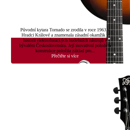
Tornado Tremolo
Původní kytara Tornado se zrodila v roce 1963 v
Hradci Králové a znamenala zásadní okamžik v
historii elektrofonických hudebních nástrojů v
bývalém Československu. Její inovativní polodutá
konstrukce položila základ pro...
Přečtěte si více