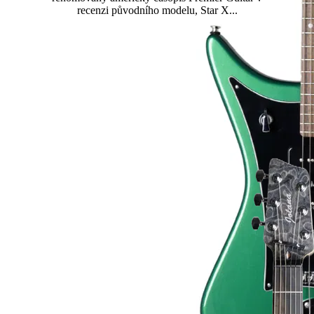
recenzi původního modelu, Star X...
Přečtěte si více