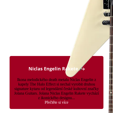
Niclas Engelin Rakete
Ikona melodického death metalu Niclas Engelin z
kapely The Halo Effect si nechal vyrobit druhou
signature kytaru od legendární české kultovní značky
Jolana Guitars. Jolana Niclas Engelin Rakete vychází
z ikonického designu...
Přečtěte si více