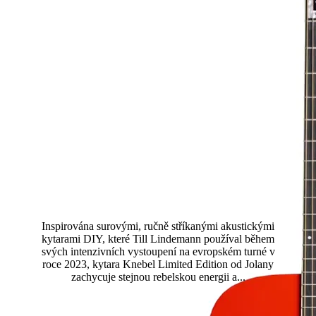
Limitovaná edice Till Lindemann
Knebel
Inspirována surovými, ručně stříkanými akustickými
kytarami DIY, které Till Lindemann používal během
svých intenzivních vystoupení na evropském turné v
roce 2023, kytara Knebel Limited Edition od Jolany
zachycuje stejnou rebelskou energii a...
Přečtěte si více