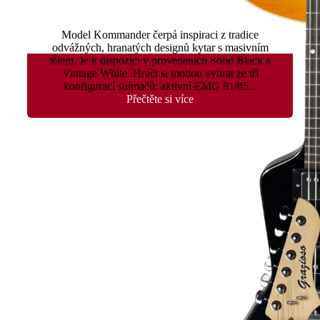
Kommander
Model Kommander čerpá inspiraci z tradice
odvážných, hranatých designů kytar s masivním
tělem. Je k dispozici v provedeních Solid Black a
Vintage White. Hráči si mohou vybrat ze tří
konfigurací snímačů: aktivní EMG 81/85...
Přečtěte si více