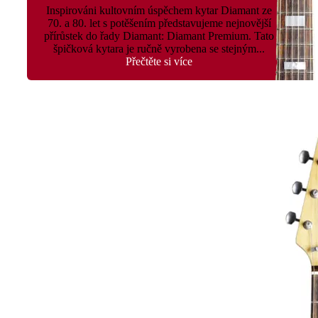
Inspirováni kultovním úspěchem kytar Diamant ze
70. a 80. let s potěšením představujeme nejnovější
přírůstek do řady Diamant: Diamant Premium. Tato
špičková kytara je ručně vyrobena se stejným...
Přečtěte si více