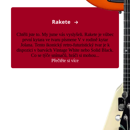
Rakete
Chtěli jste to. My jsme vás vyslyšeli. Rakete je vůbec
první kytara ve tvaru písmene V v rodině kytar
Jolana. Tento ikonický retro-futuristický tvar je k
dispozici v barvách Vintage White nebo Solid Black.
Co se týče snímačů, hráči si mohou...
Přečtěte si více