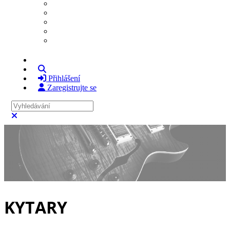
Komunita Home
Fotografie
Videa
Členové
Vyhledávání
Přihlášení
Zaregistrujte se
Vyhledávání
Zavřít vyhledávání
KYTARY