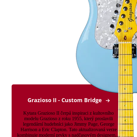
Grazioso II - Custom Bridge
Kytara Grazioso II čerpá inspiraci z kultovního
modelu Grazioso z roku 1955, který proslavili
legendární hudebníci jako Jimmy Page, George
Harrison a Eric Clapton. Tato aktualizovaná verze
kombinuje moderní prvky s nadčasovým designem....