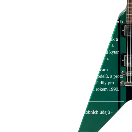
NBE
Corp.
Důležité informace pro majitele
s.r.o.
starších kytar Jolana (vyrobených
Sklenarka
před rokem 1990)
1512-3
268 01
Společnost NBE Corp., vlastník a
Hořovice
výrobce kytar Jolana, není nijak
Česká
republika
spojena s předchozí výrobou kytar
Jolana v 60., 70. a 80. letech.
Nemáme přístup k hardwaru
použitému u starších modelů, a proto
nemůžeme dodat žádné díly pro
kytary vyrobené před rokem 1990.
Obchodní podmínky
-
Zásady ochrany osobních údajů
-
Imprint
-
Kontaktovat podporu
© 2026 Jolana Guitars