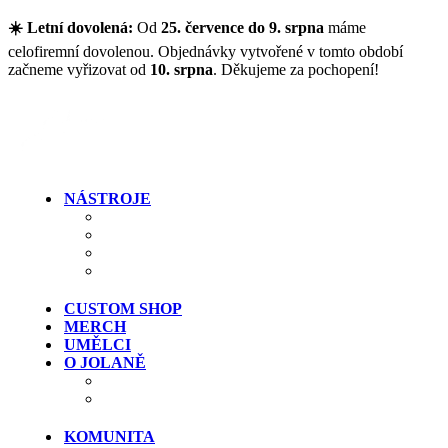
Přejít na hlavní obsah
☀️ Letní dovolená:
Od
25. července do 9. srpna
máme
celofiremní dovolenou. Objednávky vytvořené v tomto období
začneme vyřizovat od
10. srpna
. Děkujeme za pochopení!
NÁSTROJE
Kytary
Baskytary
Signature modely
Clearance (výprodej)
CUSTOM SHOP
MERCH
UMĚLCI
O JOLANĚ
Historie
Kde si kytary vyzkoušet
KOMUNITA