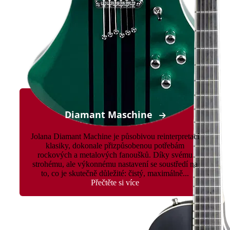
Diamant Maschine
Jolana Diamant Machine je působivou reinterpretací
klasiky, dokonale přizpůsobenou potřebám
rockových a metalových fanoušků. Díky svému
strohému, ale výkonnému nastavení se soustředí na
to, co je skutečně důležité: čistý, maximálně...
Přečtěte si více