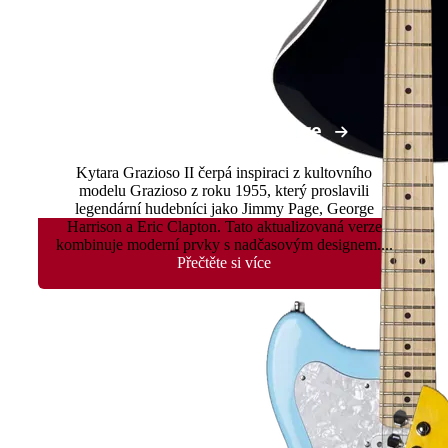
Grazioso II - Fixed Bridge
Kytara Grazioso II čerpá inspiraci z kultovního
modelu Grazioso z roku 1955, který proslavili
legendární hudebníci jako Jimmy Page, George
Harrison a Eric Clapton. Tato aktualizovaná verze
kombinuje moderní prvky s nadčasovým designem....
Přečtěte si více