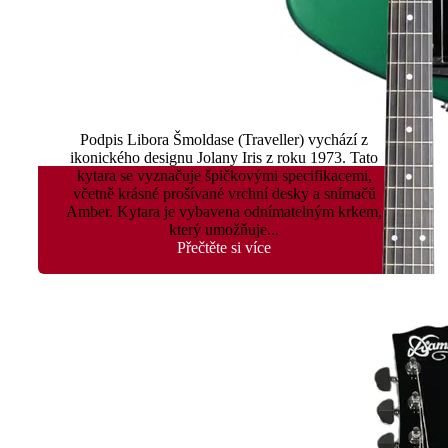
Iris Traveller
Podpis Libora Šmoldase (Traveller) vychází z
ikonického designu Jolany Iris z roku 1973. Tato
kytara se vyznačuje špičkovými specifikacemi,
včetně krásné prošívané vrchní desky a snímačů
Amber. Kytara je vybavena odnímatelným krkem,
který umožňuje...
Přečtěte si více