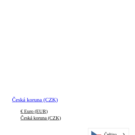
Společnost NBE Corp., vlastník a
Sklenarka
1512-3
výrobce kytar Jolana, není nijak
268 01
spojena s předchozí výrobou kytar
Hořovice
Jolana v 60., 70. a 80. letech.
Česká
republika
Nemáme přístup k hardwaru
použitému u starších modelů, a proto
nemůžeme dodat žádné díly pro
kytary vyrobené před rokem 1990.
Obchodní podmínky
-
Zásady ochrany osobních údajů
-
Imprint
-
Kontaktovat podporu
© 2026 Jolana Guitars
Česká koruna (CZK)
€ Euro (EUR)
Česká koruna (CZK)
Čeština