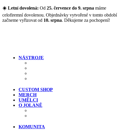
Přejít na hlavní obsah
☀️ Letní dovolená:
Od
25. července do 9. srpna
máme
celofiremní dovolenou. Objednávky vytvořené v tomto období
začneme vyřizovat od
10. srpna
. Děkujeme za pochopení!
NÁSTROJE
Kytary
Baskytary
Signature modely
Clearance (výprodej)
CUSTOM SHOP
MERCH
UMĚLCI
O JOLANĚ
Historie
Kde si kytary vyzkoušet
KOMUNITA