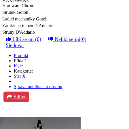
HARDWARE
Hardware
Chrom
Struník
Gotoh
Ladicí mechaniky
Gotoh
Zámky na řemen
D'Addario
Struny
D'Addario
Líbí se mi
(0)
Nelíbí se mi
(0)
Sledovat
Produkt
Přidal/a:
Kyle
Kategorie:
Star X
Správa notifikací o obsahu
Sdílet