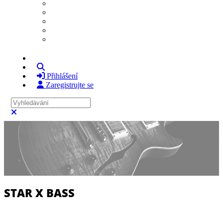
Komunita Home
Fotografie
Videa
Členové
Vyhledávání
Přihlášení
Zaregistrujte se
Vyhledávání
Zavřít vyhledávání
STAR X BASS