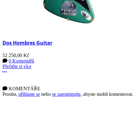
Dos Hombres Guitar
52 250,00 Kč
0 Komentářů
Přečtěte si více
Další možnosti
KOMENTÁŘE
Prosím,
přihlaste se
nebo
se zaregistrujte
, abyste mohli komentovat.
Důležité informace pro majitele
starších kytar Jolana (vyrobených
NBE
před rokem 1990)
Corp.
s.r.o.